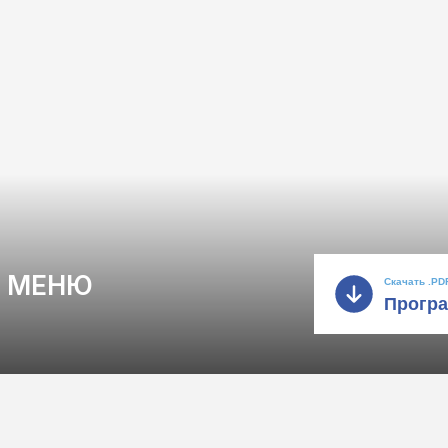
И МЕНЮ
Скачать .PD
Прогр