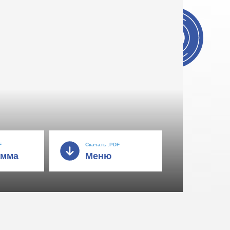
F
Скачать .PDF
амма
Меню